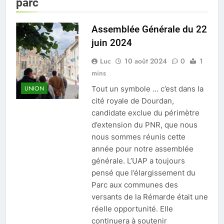
Vallée de
parc
Chevreuse
Assemblée Générale du 22
juin 2024
Luc
10 août 2024
0
1
mins
Tout un symbole … c’est dans la
UNION
cité royale de Dourdan,
candidate exclue du périmètre
d’extension du PNR, que nous
nous sommes réunis cette
année pour notre assemblée
générale. L’UAP a toujours
pensé que l’élargissement du
Parc aux communes des
versants de la Rémarde était une
réelle opportunité. Elle
continuera à soutenir