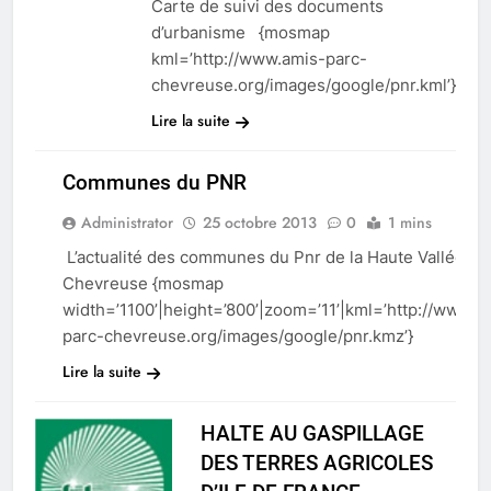
Carte de suivi des documents
d’urbanisme {mosmap
kml=’http://www.amis-parc-
chevreuse.org/images/google/pnr.kml’}
Lire la suite
Communes du PNR
Administrator
25 octobre 2013
0
1 mins
URBANISATION
L’actualité des communes du Pnr de la Haute Vallée de
Chevreuse {mosmap
width=’1100’|height=’800’|zoom=’11’|kml=’http://www.a
parc-chevreuse.org/images/google/pnr.kmz’}
Lire la suite
HALTE AU GASPILLAGE
DES TERRES AGRICOLES