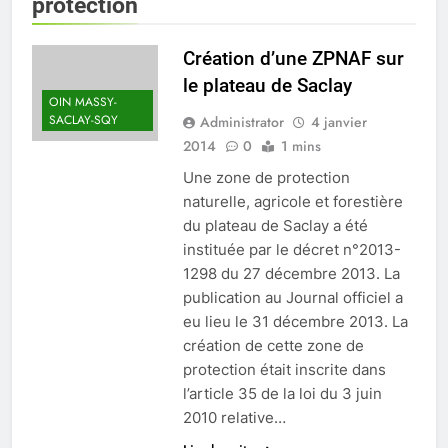
Vallée de
protection
Chevreuse
Création d’une ZPNAF sur
le plateau de Saclay
OIN MASSY-
SACLAY-SQY
Administrator
4 janvier
2014
0
1 mins
Une zone de protection
naturelle, agricole et forestière
du plateau de Saclay a été
instituée par le décret n°2013-
1298 du 27 décembre 2013. La
publication au Journal officiel a
eu lieu le 31 décembre 2013. La
création de cette zone de
protection était inscrite dans
l’article 35 de la loi du 3 juin
2010 relative…