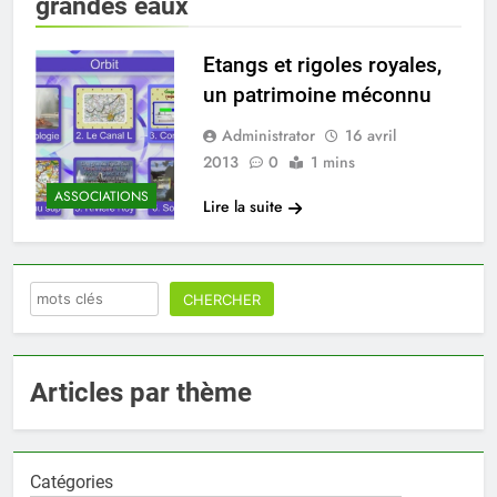
Vallée de
grandes eaux
Chevreuse
Etangs et rigoles royales,
un patrimoine méconnu
Administrator
16 avril
2013
0
1 mins
ASSOCIATIONS
Lire la suite
Rechercher
CHERCHER
Articles par thème
Catégories