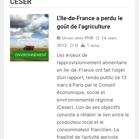
Vallée de
CESER
Chevreuse
L’Ile-de-France a perdu le
goût de l’agriculture
Union amis PNR
14 mars
2012
0
1 mins
Les enjeux de
ENVIRONNEMENT
l’approvisionnement alimentaire
en Ile-de-France ont fait l’objet
d’un rapport, rendu public ce 13
mars à Paris par le Conseil
économique, social et
environnemental régional
(Ceser). L’un de ses objectifs
consiste à rétablir le lien entre le
producteur local et le
consommateur francilien. La
fragilité de l’activité agricole