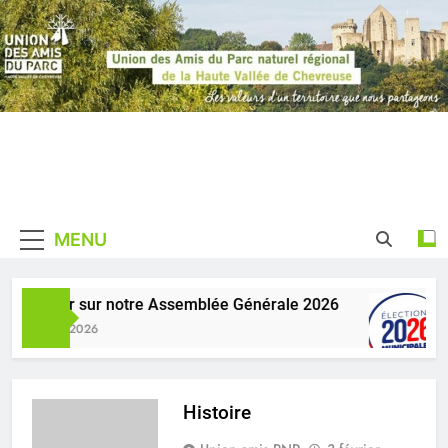
Skip
to
content
Union des
De La Haute Vallée De
Amis du
Chevreuse
MENU
Parc
naturel
Retour sur notre Assemblée Générale 2026
1 Juillet 2026
régional de
la Haute
Histoire
Vallée de