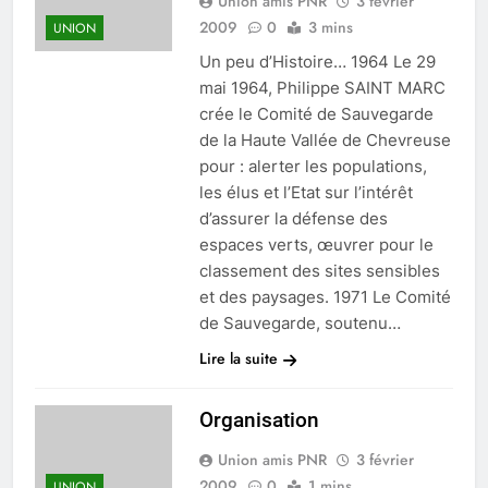
Union amis PNR
3 février
Chevreuse
2009
0
3 mins
UNION
Un peu d’Histoire… 1964 Le 29
mai 1964, Philippe SAINT MARC
crée le Comité de Sauvegarde
de la Haute Vallée de Chevreuse
pour : alerter les populations,
les élus et l’Etat sur l’intérêt
d’assurer la défense des
espaces verts, œuvrer pour le
classement des sites sensibles
et des paysages. 1971 Le Comité
de Sauvegarde, soutenu…
Lire la suite
Organisation
Union amis PNR
3 février
2009
0
1 mins
UNION