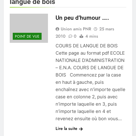
Vallée de
langue de bois
Chevreuse
Un peu d’humour …..
Union amis PNR
25 mars
2010
0
4 mins
POINT DE VUE
COURS DE LANGUE DE BOIS
Cette page au format pdf ECOLE
NATIONALE D’ADMINISTRATION
– E.N.A. COURS DE LANGUE DE
BOIS Commencez par la case
en haut à gauche, puis
enchaînez avec n’importe quelle
case en colonne 2, puis avec
n’importe laquelle en 3, puis
n’importe laquelle en 4 et
revenez ensuite où bon vous…
Lire la suite