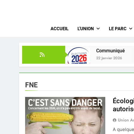
De La Hau
ACCUEIL
L’UNION
LE PARC
mblée Générale 2026
Communiqué
22 Janvier 2026
FNE
Écolog
autori
Union A
A quelques