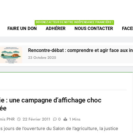
Union des Amis d
te Vallée De Chevreuse
DEVENEZ ACTEUR DE NOTRE INDÉPENDANCE FINANCIÈRE !
FAIRE UN DON
ADHÉRER
NOUS CONTACTER
FAC
Rencontre-débat : comprendre et agir face aux inondati
23 Octobre 2025
ie : une campagne d’affichage choc
sée
mis PNR
22 Février 2011
0
1 Mins
 jours de l’ouverture du Salon de l’agriculture, la justice