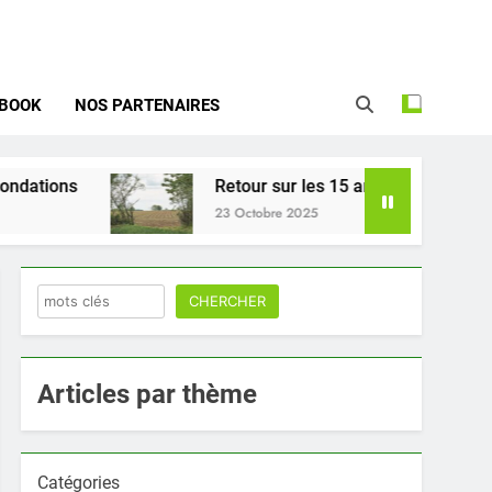
u Parc naturel régional de la Haute
Vallée de Chevreuse
EBOOK
NOS PARTENAIRES
ons
Retour sur les 15 ans de la ZPNAF
23 Octobre 2025
Rechercher
CHERCHER
Articles par thème
Catégories