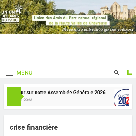
Skip
to
content
Union des
De La Haute Vallée De
Amis du
Chevreuse
MENU
Parc
naturel
Retour sur notre Assemblée Générale 2026
1 Juillet 2026
régional de
la Haute
Vallée de
crise financière