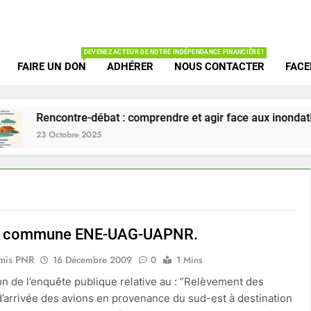
Union des Amis d
te Vallée De Chevreuse
DEVENEZ ACTEUR DE NOTRE INDÉPENDANCE FINANCIÈRE !
FAIRE UN DON
ADHÉRER
NOUS CONTACTER
FAC
Rencontre-débat : comprendre et agir face aux inondations
23 Octobre 2025
n commune ENE-UAG-UAPNR.
mis PNR
16 Décembre 2009
0
1 Mins
on de l’enquête publique relative au : “Relèvement des
 d’arrivée des avions en provenance du sud-est à destination