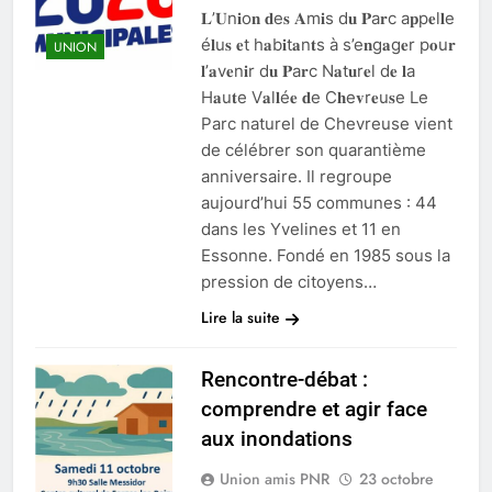
𝐋’𝐔n𝐢o𝐧 𝐝e𝐬 𝐀m𝐢s d𝐮 𝐏a𝐫c a𝐩p𝐞l𝐥e
é𝐥u𝐬 𝐞t h𝐚b𝐢t𝐚n𝐭s à s’e𝐧g𝐚g𝐞r p𝐨u𝐫
UNION
𝐥’𝐚v𝐞n𝐢r d𝐮 𝐏a𝐫c N𝐚t𝐮r𝐞l d𝐞 𝐥a
H𝐚u𝐭e V𝐚l𝐥é𝐞 𝐝e C𝐡e𝐯r𝐞u𝐬e Le
Parc naturel de Chevreuse vient
de célébrer son quarantième
anniversaire. Il regroupe
aujourd’hui 55 communes : 44
dans les Yvelines et 11 en
Essonne. Fondé en 1985 sous la
pression de citoyens…
Lire la suite
Rencontre-débat :
comprendre et agir face
aux inondations
Union amis PNR
23 octobre