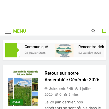
Skip
to
content
Union des
De La Haute Vallée De
Amis du
Chevreuse
MENU
Parc
naturel
Communiqué
Rencontre-débat : 
22 Janvier 2026
23 Octobre 2025
régional de
la Haute
Retour sur notre
Vallée de
Assemblée Générale 2026
Chevreuse
Union amis PNR
1 juillet
2026
0
3 mins
Le 20 juin dernier, nos
UNION
adhérents se sont réunis dans le